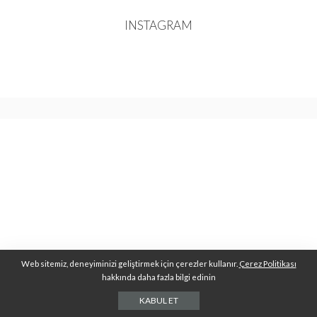
INSTAGRAM
Web sitemiz, deneyiminizi geliştirmek için çerezler kullanır.
Çerez Politikası
hakkında daha fazla bilgi edinin
KABUL ET