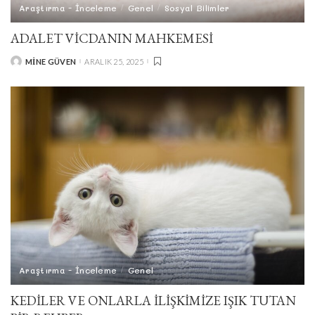
Araştırma - İnceleme
Genel
Sosyal Bilimler
ADALET VICDANIN MAHKEMESI
MINE GÜVEN
ARALIK 25, 2025
POSTED
BY
Araştırma - İnceleme
Genel
KEDİLER VE ONLARLA İLİŞKİMİZE IŞIK TUTAN