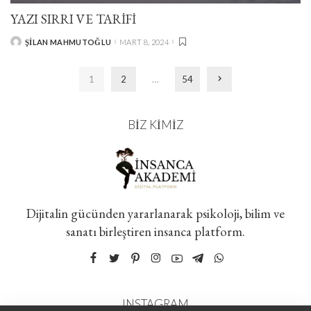
YAZI SIRRI VE TARİFİ
ŞILAN MAHMUTOĞLU
MART 8, 2024
POSTED
BY
1
2
…
54
BIZ KIMIZ
Dijitalin gücünden yararlanarak psikoloji, bilim ve
sanatı birleştiren insanca platform.
INSTAGRAM