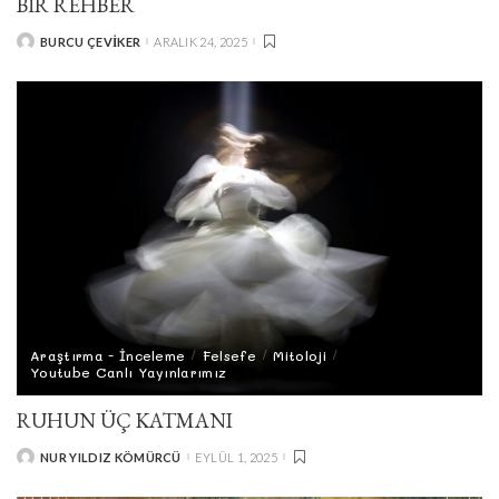
BİR REHBER
BURCU ÇEVIKER
ARALIK 24, 2025
POSTED
BY
Araştırma - İnceleme
Felsefe
Mitoloji
Youtube Canlı Yayınlarımız
RUHUN ÜÇ KATMANI
NUR YILDIZ KÖMÜRCÜ
EYLÜL 1, 2025
POSTED
BY