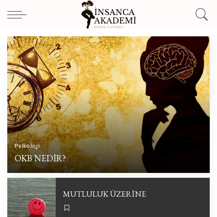
Psikoloji
OKB NEDIR?
ZEYNEP MERTOĞLU
EKIM 28, 2024
POSTED
BY
MUTLULUK ÜZERİNE