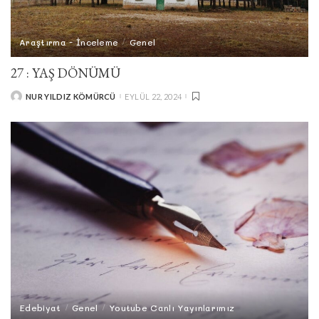
Araştırma - İnceleme
Genel
27 : YAŞ DÖNÜMÜ
NUR YILDIZ KÖMÜRCÜ
EYLÜL 22, 2024
POSTED
BY
Edebiyat
Genel
Youtube Canlı Yayınlarımız