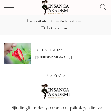
İnsanca Akademi
>
Tüm Yazılar
>
alzeimer
Etiket:
alzeimer
KOKU VE HAFIZA
NUR SENA YILMAZ
POSTED
BY
BIZ KIMIZ
Dijitalin gücünden yararlanarak psikoloji, bilim ve