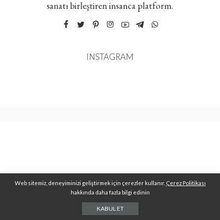
sanatı birleştiren insanca platform.
INSTAGRAM
Web sitemiz, deneyiminizi geliştirmek için çerezler kullanır.
Çerez Politikası
hakkında daha fazla bilgi edinin
KABUL ET