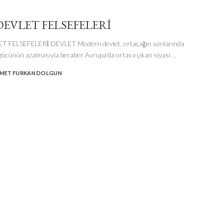
DEVLET FELSEFELERİ
 FELSEFELERİ DEVLET Modern devlet, ortaçağın sonlarında
 gücünün azalmasıyla beraber Avrupa’da ortaya çıkan siyasi
...
MET FURKAN DOLGUN