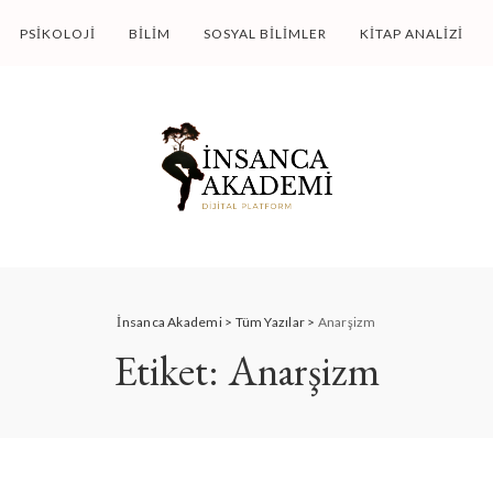
PSIKOLOJI
BILIM
SOSYAL BILIMLER
KITAP ANALIZI
İnsanca Akademi
>
Tüm Yazılar
>
Anarşizm
Etiket:
Anarşizm