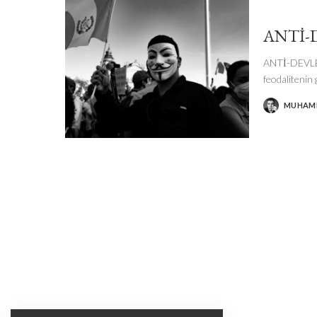
ANTİ-
ANTİ-DEVLET
feodalitenin
MUHAM
POSTED
BY