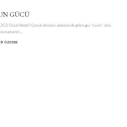
UN GÜCÜ
Oyun Nedir? Çocuk deyince aklımıza ilk gelen şey ‘‘oyun’’ olur.
 oynamanın
...
LIF ÖZDERE