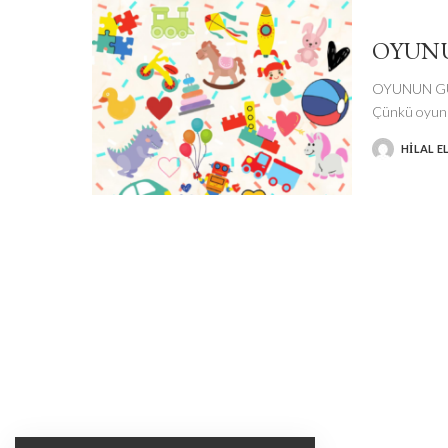
OYUN
OYUNUN GÜCÜ 
Çünkü oyun
HILAL E
POSTED
BY