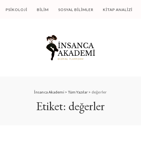
PSIKOLOJI
BILIM
SOSYAL BILIMLER
KITAP ANALIZI
İnsanca Akademi
>
Tüm Yazılar
>
değerler
Etiket:
değerler