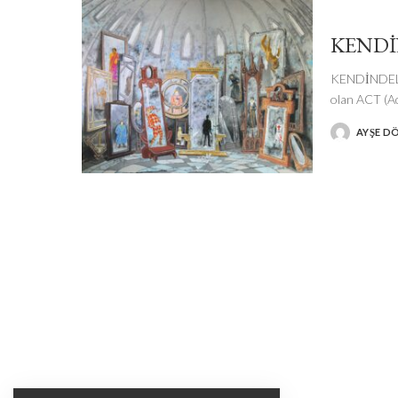
KENDİ
KENDİNDELİK
olan ACT (A
AYŞE D
POSTED
BY