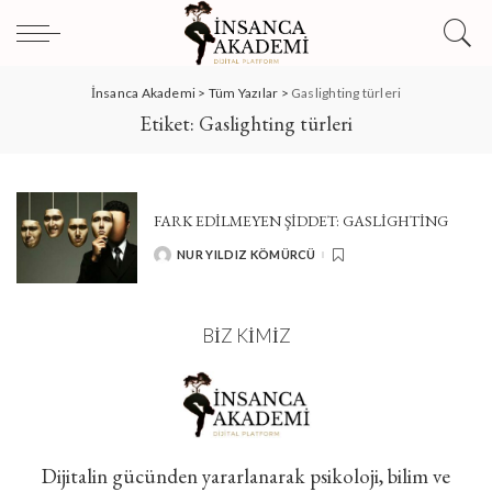
İnsanca Akademi
>
Tüm Yazılar
>
Gaslighting türleri
Etiket:
Gaslighting türleri
FARK EDİLMEYEN ŞİDDET: GASLİGHTİNG
NUR YILDIZ KÖMÜRCÜ
POSTED
BY
BIZ KIMIZ
Dijitalin gücünden yararlanarak psikoloji, bilim ve