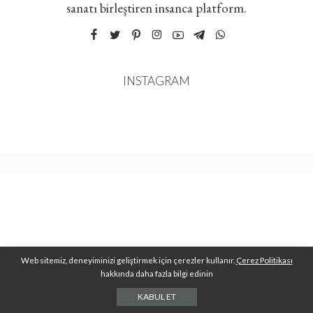
sanatı birleştiren insanca platform.
INSTAGRAM
Web sitemiz, deneyiminizi geliştirmek için çerezler kullanır.
Çerez Politikası
hakkında daha fazla bilgi edinin
KABUL ET