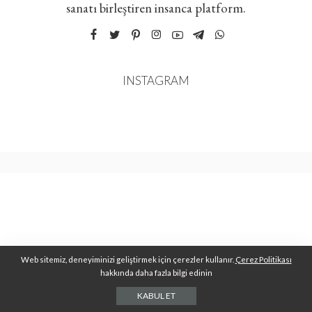
sanatı birleştiren insanca platform.
INSTAGRAM
Web sitemiz, deneyiminizi geliştirmek için çerezler kullanır.
Çerez Politikası
hakkında daha fazla bilgi edinin
KABUL ET