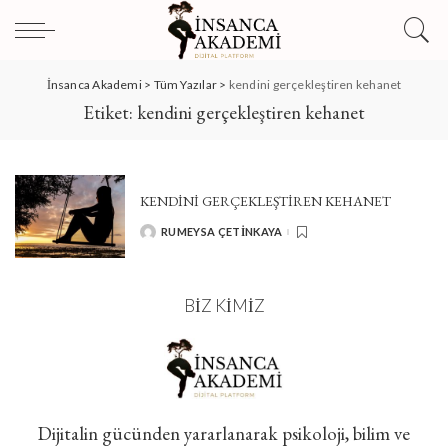
İnsanca Akademi
>
Tüm Yazılar
>
kendini gerçekleştiren kehanet
Etiket:
kendini gerçekleştiren kehanet
KENDİNİ GERÇEKLEŞTİREN KEHANET
RUMEYSA ÇETINKAYA
POSTED
BY
BIZ KIMIZ
Dijitalin gücünden yararlanarak psikoloji, bilim ve