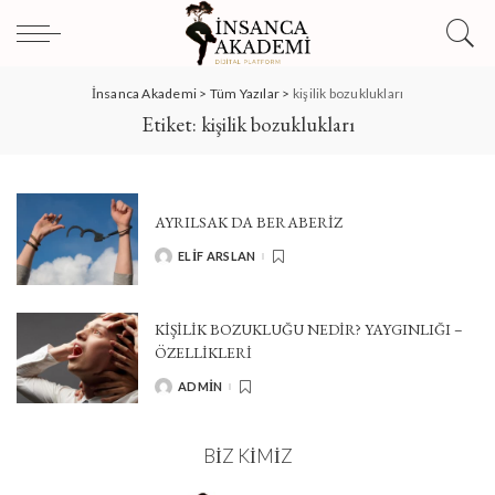
İnsanca Akademi
>
Tüm Yazılar
>
kişilik bozuklukları
Etiket:
kişilik bozuklukları
AYRILSAK DA BERABERİZ
ELIF ARSLAN
POSTED
BY
KIŞILIK BOZUKLUĞU NEDIR? YAYGINLIĞI –
ÖZELLIKLERI
ADMIN
POSTED
BY
BIZ KIMIZ