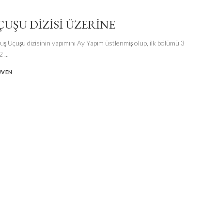
ÇUŞU DİZİSİ ÜZERİNE
ş Uçuşu dizisinin yapımını Ay Yapım üstlenmiş olup, ilk bölümü 3
22
...
ÜVEN