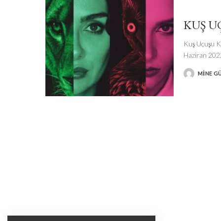
KUŞ U
Kuş Uçuşu Ku
Haziran 20
MINE G
POSTED
BY