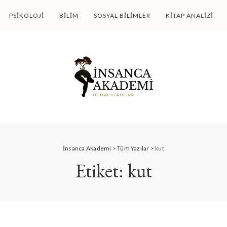
PSIKOLOJI
BILIM
SOSYAL BILIMLER
KITAP ANALIZI
İnsanca Akademi
>
Tüm Yazılar
>
kut
Etiket:
kut