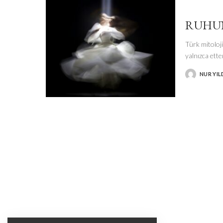
RUHU
Türk mitoloji
yalnızca ett
NUR YI
POSTED
BY