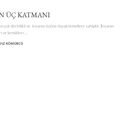
N ÜÇ KATMANI
si çok derinlikli ve insanın özüne dayalı temellere sahiptir. İnsanın
en ve kemikten
...
LDIZ KÖMÜRCÜ