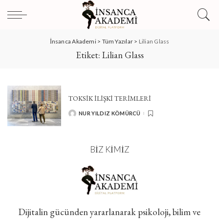
İnsanca Akademi
>
Tüm Yazılar
>
Lilian Glass
Etiket:
Lilian Glass
TOKSIK İLIŞKI TERIMLERI
NUR YILDIZ KÖMÜRCÜ
POSTED
BY
BIZ KIMIZ
Dijitalin gücünden yararlanarak psikoloji, bilim ve