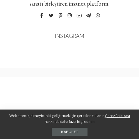
sanatı birleştiren insanca platform.
INSTAGRAM
Web sitemiz, deneyiminizi geliştirmek için çerezler kullanır.
Çerez Politikası
hakkında daha fazla bilgi edinin
KABUL ET