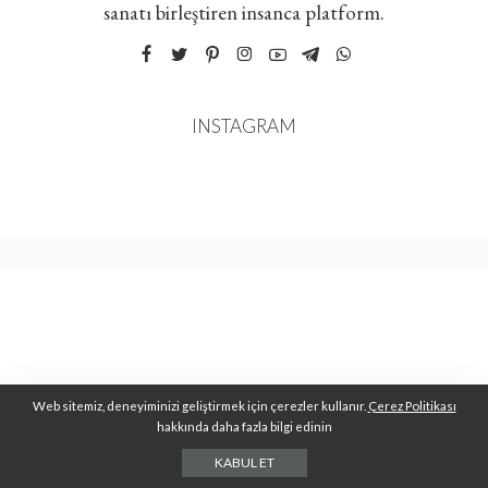
sanatı birleştiren insanca platform.
INSTAGRAM
Web sitemiz, deneyiminizi geliştirmek için çerezler kullanır.
Çerez Politikası
hakkında daha fazla bilgi edinin
KABUL ET