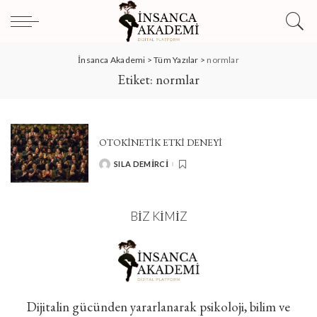
İnsanca Akademi
>
Tüm Yazılar
>
normlar
Etiket:
normlar
OTOKINETIK ETKI DENEYI
SILA DEMIRCI
POSTED
BY
BIZ KIMIZ
Dijitalin gücünden yararlanarak psikoloji, bilim ve