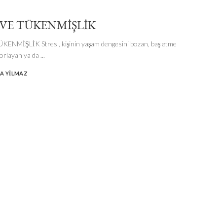
 VE TÜKENMİŞLİK
KENMİŞLİK Stres , kişinin yaşam dengesini bozan, baş etme
zorlayan ya da
...
NA YILMAZ