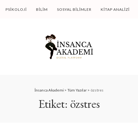
PSIKOLOJI
BILIM
SOSYAL BILIMLER
KITAP ANALIZI
İnsanca Akademi
>
Tüm Yazılar
>
özstres
Etiket:
özstres