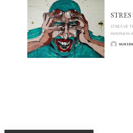
STRES
STRES VE TÜ
metotlarını 
NUR SE
POSTED
BY