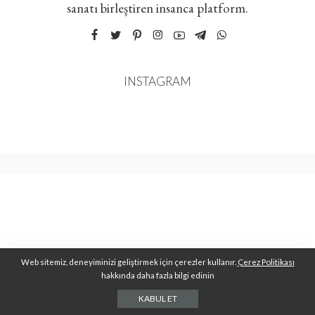
sanatı birleştiren insanca platform.
INSTAGRAM
Web sitemiz, deneyiminizi geliştirmek için çerezler kullanır.
Çerez Politikası
hakkında daha fazla bilgi edinin
KABUL ET