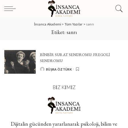
İnsanca Akademi
>
Tüm Yazılar
>
sanrı
Etiket:
sanrı
BİNBİR SURAT SENDROMU: FREGOLİ
SENDROMU
BÜŞRA ÖZTÜRK
POSTED
BY
BIZ KIMIZ
Dijitalin gücünden yararlanarak psikoloji, bilim ve