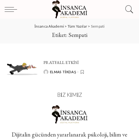
İnsanca Akademi
>
Tüm Yazılar
>
Sempati
Etiket:
Sempati
PRATFALL ETKİSİ
ELMAS TIKDAŞ
POSTED
BY
BIZ KIMIZ
Dijitalin gücünden yararlanarak psikoloji, bilim ve