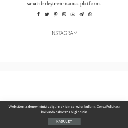
sanatı birleştiren insanca platform.
INSTAGRAM
Web sitemiz, deneyiminizi geliştirmek için çerezler kullanır.
Çerez Politikası
hakkında daha fazla bilgi edinin
KABUL ET