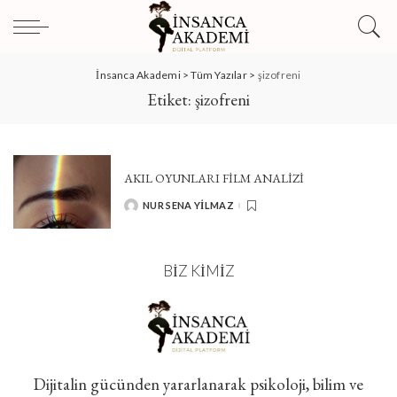
İnsanca Akademi
>
Tüm Yazılar
>
şizofreni
Etiket:
şizofreni
AKIL OYUNLARI FİLM ANALİZİ
NUR SENA YILMAZ
POSTED
BY
BIZ KIMIZ
Dijitalin gücünden yararlanarak psikoloji, bilim ve