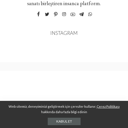
sanatı birleştiren insanca platform.
INSTAGRAM
Web sitemiz, deneyiminizi geliştirmek için çerezler kullanır.
Çerez Politikası
hakkında daha fazla bilgi edinin
KABUL ET