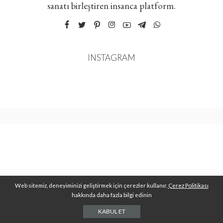
sanatı birleştiren insanca platform.
INSTAGRAM
Web sitemiz, deneyiminizi geliştirmek için çerezler kullanır.
Çerez Politikası
hakkında daha fazla bilgi edinin
KABUL ET