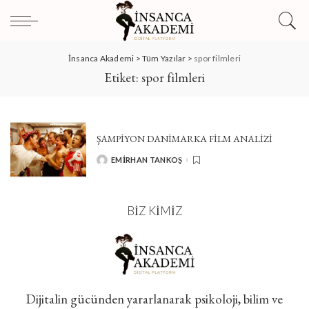
İnsanca Akademi
>
Tüm Yazılar
>
spor filmleri
Etiket:
spor filmleri
ŞAMPİYON DANİMARKA FİLM ANALİZİ
EMIRHAN TANKOŞ
POSTED
BY
BIZ KIMIZ
Dijitalin gücünden yararlanarak psikoloji, bilim ve