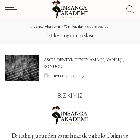
İnsanca Akademi
>
Tüm Yazılar
>
uyum baskısı
Etiket:
uyum baskısı
ASCH DENEYİ- DENEY AMACI, YAPILIŞI,
SONUCU
İLAYDA GÖKÇE
POSTED
BY
BIZ KIMIZ
Dijitalin gücünden yararlanarak psikoloji, bilim ve