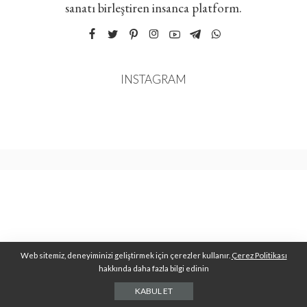
sanatı birleştiren insanca platform.
INSTAGRAM
Web sitemiz, deneyiminizi geliştirmek için çerezler kullanır.
Çerez Politikası
hakkında daha fazla bilgi edinin
KABUL ET