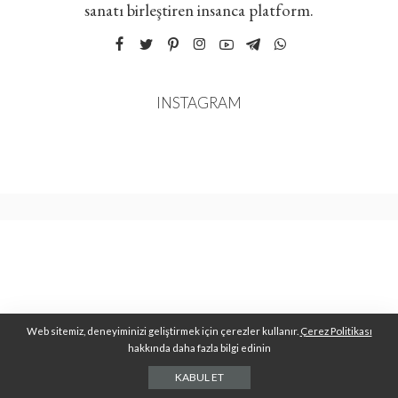
sanatı birleştiren insanca platform.
INSTAGRAM
Web sitemiz, deneyiminizi geliştirmek için çerezler kullanır.
Çerez Politikası
hakkında daha fazla bilgi edinin
KABUL ET