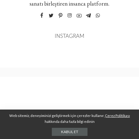
sanatı birleştiren insanca platform.
INSTAGRAM
Web sitemiz, deneyiminizi geliştirmek için çerezler kullanır.
Çerez Politikası
hakkında daha fazla bilgi edinin
KABUL ET