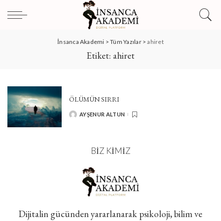
İnsanca Akademi
>
Tüm Yazılar
>
ahiret
Etiket:
ahiret
ÖLÜMÜN SIRRI
AYŞENUR ALTUN
POSTED
BY
BIZ KIMIZ
Dijitalin gücünden yararlanarak psikoloji, bilim ve