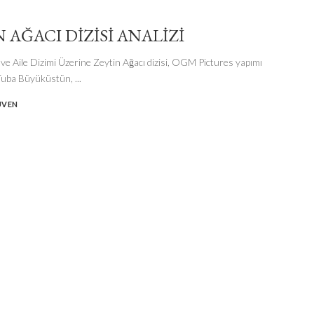
 AĞACI DIZISI ANALIZI
 ve Aile Dizimi Üzerine Zeytin Ağacı dizisi, OGM Pictures yapımı
 Tuba Büyüküstün,
...
ÜVEN