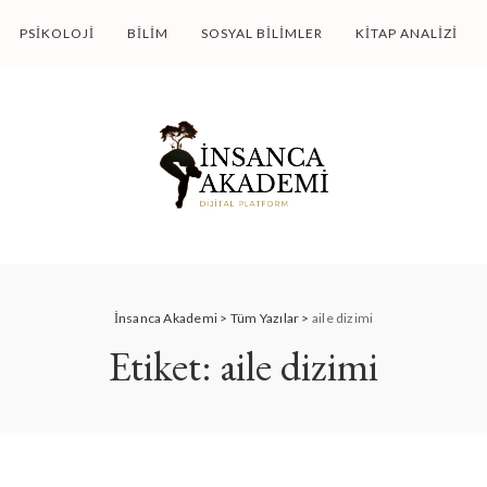
PSIKOLOJI
BILIM
SOSYAL BILIMLER
KITAP ANALIZI
İnsanca Akademi
>
Tüm Yazılar
>
aile dizimi
Etiket:
aile dizimi