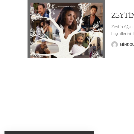
ZEYTIN
Zeytin Ağacı
başrollerini
MINE G
POSTED
BY