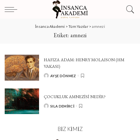
İnsanca Akademi
>
Tüm Yazılar
>
amnezi
Etiket:
amnezi
HAFIZA ADAM: HENRY MOLAISON (HM
VAKASI)
AYŞE DÖNMEZ
POSTED
BY
ÇOCUKLUK AMNEZISI NEDIR?
SILA DEMIRCI
POSTED
BY
BIZ KIMIZ