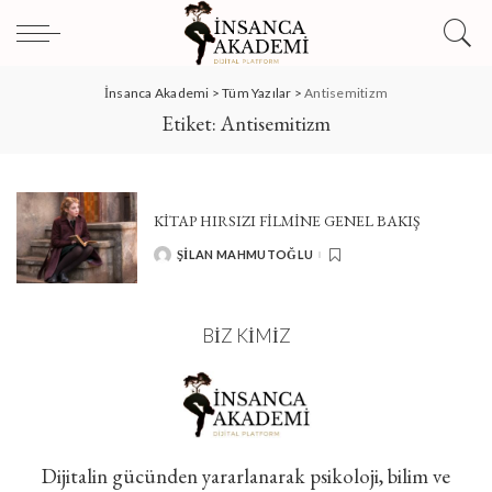
İnsanca Akademi
>
Tüm Yazılar
>
Antisemitizm
Etiket:
Antisemitizm
KİTAP HIRSIZI FİLMİNE GENEL BAKIŞ
ŞILAN MAHMUTOĞLU
POSTED
BY
BIZ KIMIZ
Dijitalin gücünden yararlanarak psikoloji, bilim ve