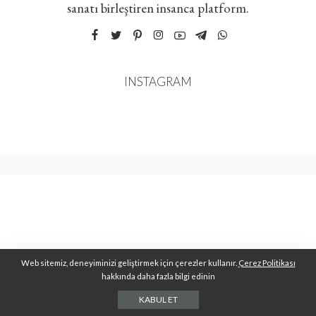
sanatı birleştiren insanca platform.
INSTAGRAM
Web sitemiz, deneyiminizi geliştirmek için çerezler kullanır.
Çerez Politikası
hakkında daha fazla bilgi edinin
KABUL ET