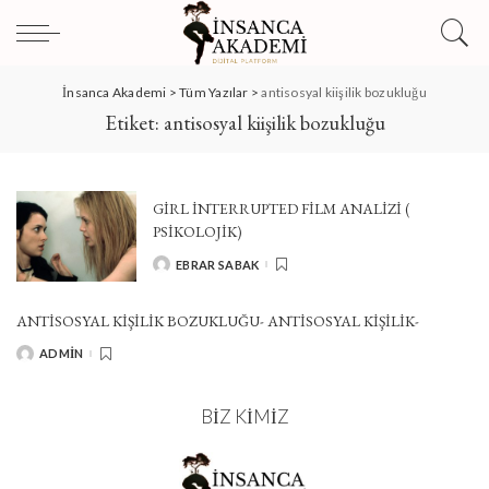
İnsanca Akademi
>
Tüm Yazılar
>
antisosyal kiişilik bozukluğu
Etiket:
antisosyal kiişilik bozukluğu
GIRL İNTERRUPTED FILM ANALIZI (
PSIKOLOJIK)
EBRAR SABAK
POSTED
BY
ANTISOSYAL KIŞILIK BOZUKLUĞU- ANTISOSYAL KIŞILIK-
ADMIN
POSTED
BY
BIZ KIMIZ