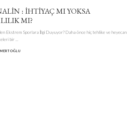
ALIN : İHTIYAÇ MI YOKSA
LILIK MI?
en Ekstrem Sporlara İlgi Duyuyor? Daha önce hiç tehlike ve heyecan
eleri bir
...
 MERTOĞLU