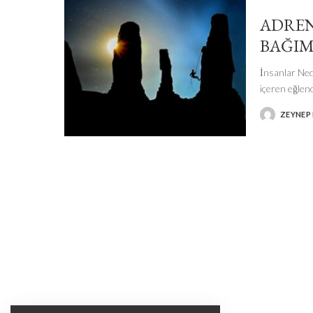
ADREN
BAĞIM
İnsanlar Ned
içeren eğlenc
ZEYNEP
POSTED
BY