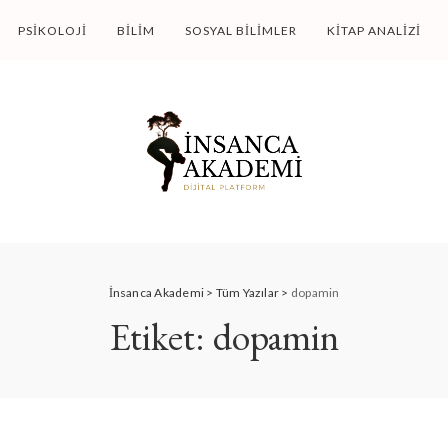
PSIKOLOJI
BILIM
SOSYAL BILIMLER
KITAP ANALIZI
İnsanca Akademi
>
Tüm Yazılar
>
dopamin
Etiket:
dopamin