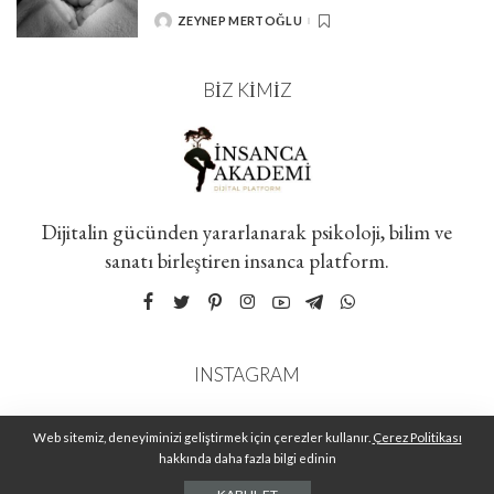
ZEYNEP MERTOĞLU
POSTED
BY
BIZ KIMIZ
Dijitalin gücünden yararlanarak psikoloji, bilim ve
sanatı birleştiren insanca platform.
INSTAGRAM
Web sitemiz, deneyiminizi geliştirmek için çerezler kullanır.
Çerez Politikası
hakkında daha fazla bilgi edinin