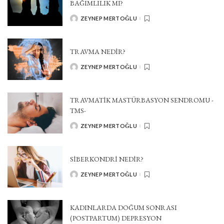
BAĞIMLILIK MI?
ZEYNEP MERTOĞLU
POSTED
BY
TRAVMA NEDIR?
ZEYNEP MERTOĞLU
POSTED
BY
TRAVMATIK MASTÜRBASYON SENDROMU -
TMS-
ZEYNEP MERTOĞLU
POSTED
BY
SİBERKONDRİ NEDİR?
ZEYNEP MERTOĞLU
POSTED
BY
KADINLARDA DOĞUM SONRASI
(POSTPARTUM) DEPRESYON