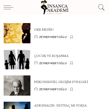
OKB NEDIR?
ZEYNEP MERTOĞLU
POSTED
BY
ÇOCUK VE BOŞANMA
ZEYNEP MERTOĞLU
POSTED
BY
PSIKOSEKSÜEL GELIŞIM EVRELERI
ZEYNEP MERTOĞLU
POSTED
BY
ADRENALIN : İHTIYAÇ MI YOKSA