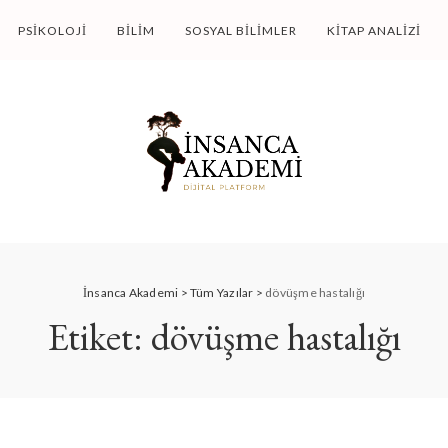
PSIKOLOJI
BILIM
SOSYAL BILIMLER
KITAP ANALIZI
İnsanca Akademi
>
Tüm Yazılar
>
dövüşme hastalığı
Etiket:
dövüşme hastalığı