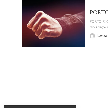
PORTO
PORTO RİKO
farklı birçok
İLAYDA
POSTED
BY