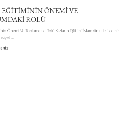
 EĞITIMININ ÖNEMI VE
UMDAKI ROLÜ
inin Önemi Ve Toplumdaki Rolü Kızların Eğitimi İslam dininde ilk emir
insiyet
...
DENIZ