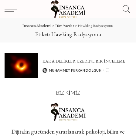
İnsanca Akademi
>
Tüm Yazılar
>
Hawking Radyasyonu
Etiket:
Hawking Radyasyonu
KARA DELIKLER ÜZERINE BIR İNCELEME
MUHAMMET FURKAN DOLGUN
POSTED
BY
BIZ KIMIZ
Dijitalin gücünden yararlanarak psikoloji, bilim ve