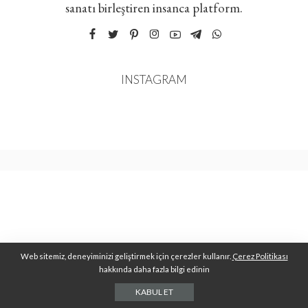
sanatı birleştiren insanca platform.
INSTAGRAM
Web sitemiz, deneyiminizi geliştirmek için çerezler kullanır.
Çerez Politikası
hakkında daha fazla bilgi edinin
KABUL ET