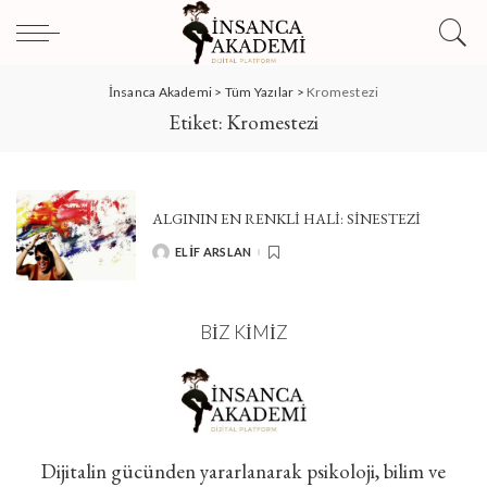
İnsanca Akademi
>
Tüm Yazılar
>
Kromestezi
Etiket:
Kromestezi
ALGININ EN RENKLİ HALİ: SİNESTEZİ
ELIF ARSLAN
POSTED
BY
BIZ KIMIZ
Dijitalin gücünden yararlanarak psikoloji, bilim ve