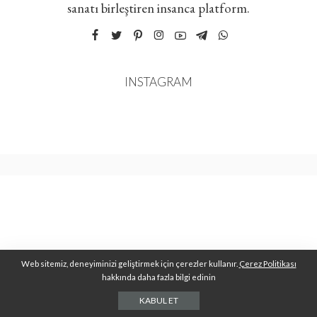
sanatı birleştiren insanca platform.
INSTAGRAM
Web sitemiz, deneyiminizi geliştirmek için çerezler kullanır.
Çerez Politikası
hakkında daha fazla bilgi edinin
KABUL ET