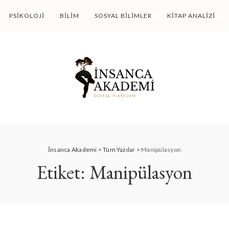
PSIKOLOJI
BILIM
SOSYAL BILIMLER
KITAP ANALIZI
İnsanca Akademi
>
Tüm Yazılar
>
Manipülasyon
Etiket:
Manipülasyon