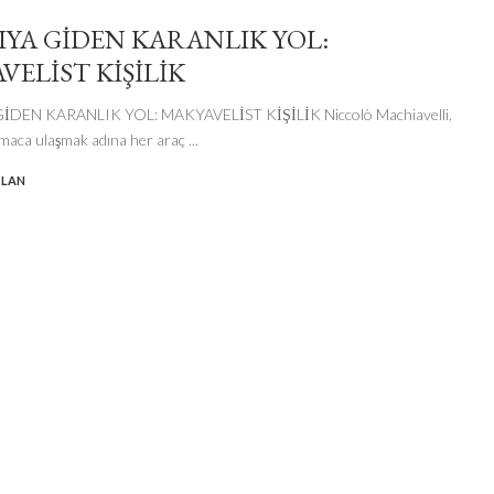
IYA GİDEN KARANLIK YOL:
VELİST KİŞİLİK
İDEN KARANLIK YOL: MAKYAVELİST KİŞİLİK Niccolò Machiavelli,
“Amaca ulaşmak adına her araç
...
SLAN