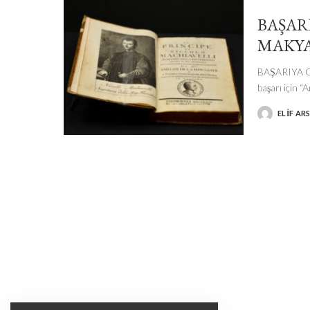
BAŞAR
MAKYA
BAŞARIYA G
başarı için 
ELIF AR
POSTED
BY