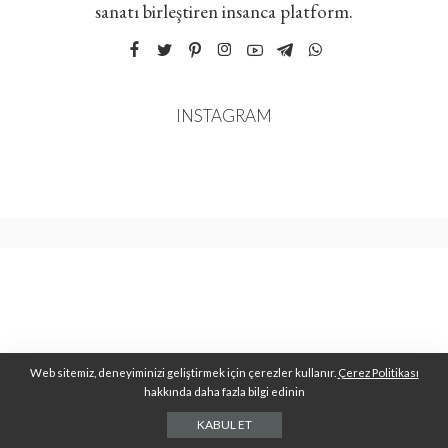
sanatı birleştiren insanca platform.
INSTAGRAM
Web sitemiz, deneyiminizi geliştirmek için çerezler kullanır.
Çerez Politikası
hakkında daha fazla bilgi edinin
KABUL ET