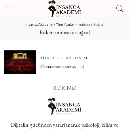
İnsanca Akademi
>
Tüm Yazılar
>
muhsin ertuğrul
Etiket:
muhsin ertuğrul
TİYATROCULAR DÖNEMİ
EMIRHAN TANKOŞ
POSTED
BY
BIZ KIMIZ
Dijitalin gücünden yararlanarak psikoloji, bilim ve