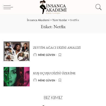
İnsanca Akademi
>
Tüm Yazılar
>
Netflix
Etiket:
Netflix
ZEYTIN AĞACI DIZISI ANALIZI
MINE GÜVEN
POSTED
BY
KUŞ UÇUŞU DİZİSİ ÜZERİNE
MINE GÜVEN
POSTED
BY
BIZ KIMIZ