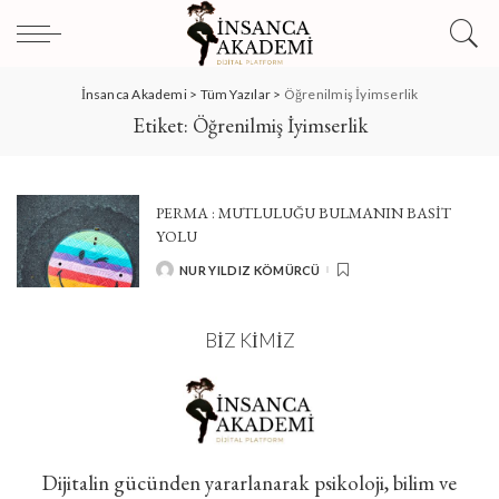
İnsanca Akademi
>
Tüm Yazılar
>
Öğrenilmiş İyimserlik
Etiket:
Öğrenilmiş İyimserlik
PERMA : MUTLULUĞU BULMANIN BASIT
YOLU
NUR YILDIZ KÖMÜRCÜ
POSTED
BY
BIZ KIMIZ
Dijitalin gücünden yararlanarak psikoloji, bilim ve