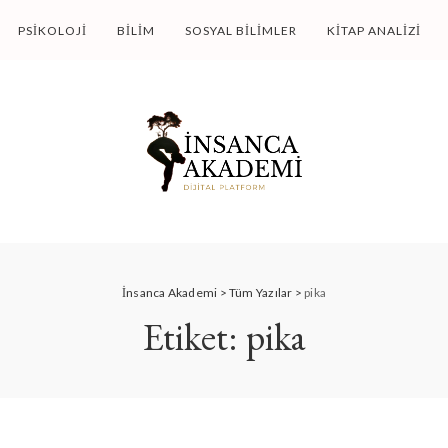
PSIKOLOJI
BILIM
SOSYAL BILIMLER
KITAP ANALIZI
İnsanca Akademi
>
Tüm Yazılar
>
pika
Etiket:
pika