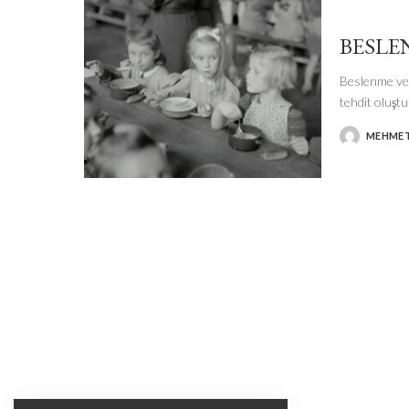
BESLE
Beslenme ve 
tehdit oluşt
MEHMET
POSTED
BY