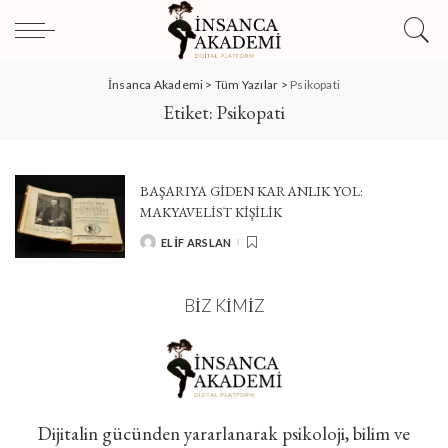
İnsanca Akademi
>
Tüm Yazılar
>
Psikopati
Etiket:
Psikopati
BAŞARIYA GİDEN KARANLIK YOL:
MAKYAVELİST KİŞİLİK
ELIF ARSLAN
POSTED
BY
BIZ KIMIZ
Dijitalin gücünden yararlanarak psikoloji, bilim ve