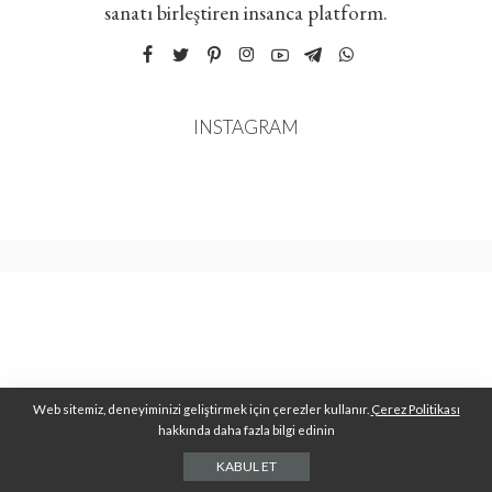
sanatı birleştiren insanca platform.
INSTAGRAM
Web sitemiz, deneyiminizi geliştirmek için çerezler kullanır.
Çerez Politikası
hakkında daha fazla bilgi edinin
KABUL ET