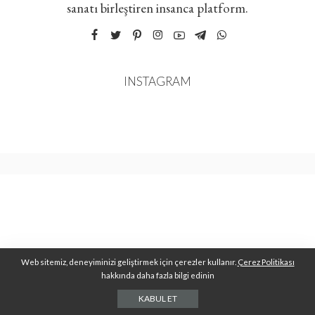
sanatı birleştiren insanca platform.
INSTAGRAM
Web sitemiz, deneyiminizi geliştirmek için çerezler kullanır.
Çerez Politikası
hakkında daha fazla bilgi edinin
KABUL ET