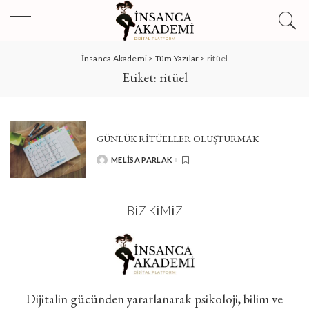
İnsanca Akademi
>
Tüm Yazılar
>
ritüel
Etiket:
ritüel
GÜNLÜK RITÜELLER OLUŞTURMAK
MELISA PARLAK
POSTED
BY
BIZ KIMIZ
Dijitalin gücünden yararlanarak psikoloji, bilim ve