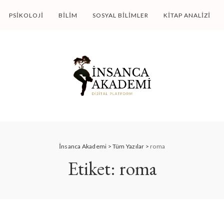
PSIKOLOJI
BILIM
SOSYAL BILIMLER
KITAP ANALIZI
İnsanca Akademi
>
Tüm Yazılar
>
roma
Etiket:
roma