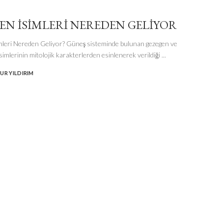
EN İSİMLERİ NEREDEN GELİYOR
leri Nereden Geliyor? Güneş sisteminde bulunan gezegen ve
simlerinin mitolojik karakterlerden esinlenerek verildiği
...
UR YILDIRIM