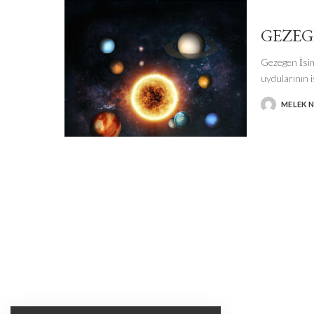
GEZEG
Gezegen İsim
uydularının i
MELEK N
POSTED
BY