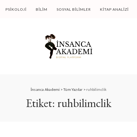
PSIKOLOJI
BILIM
SOSYAL BILIMLER
KITAP ANALIZI
İnsanca Akademi
>
Tüm Yazılar
>
ruhbilimclik
Etiket:
ruhbilimclik