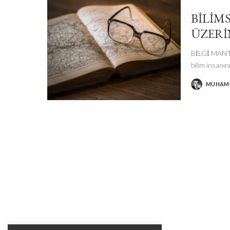
BİLİM
ÜZERİ
BİLGİ MANT
bilim insanın
MUHAM
POSTED
BY