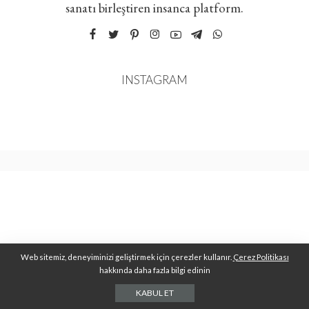
sanatı birleştiren insanca platform.
INSTAGRAM
Web sitemiz, deneyiminizi geliştirmek için çerezler kullanır.
Çerez Politikası
hakkında daha fazla bilgi edinin
KABUL ET