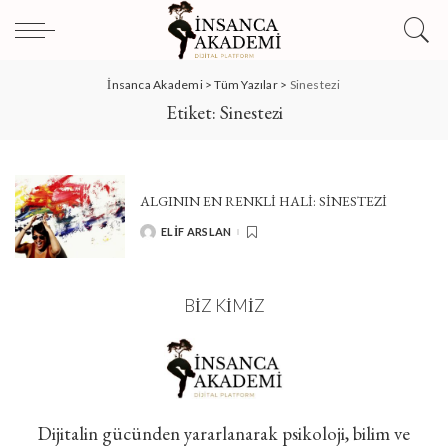
İnsanca Akademi
>
Tüm Yazılar
>
Sinestezi
Etiket:
Sinestezi
ALGININ EN RENKLİ HALİ: SİNESTEZİ
ELIF ARSLAN
POSTED
BY
BIZ KIMIZ
Dijitalin gücünden yararlanarak psikoloji, bilim ve