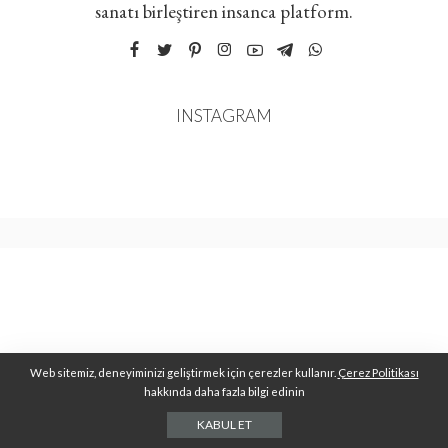
sanatı birleştiren insanca platform.
INSTAGRAM
Web sitemiz, deneyiminizi geliştirmek için çerezler kullanır.
Çerez Politikası
hakkında daha fazla bilgi edinin
KABUL ET