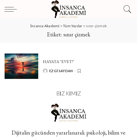
İnsanca Akademi
>
Tüm Yazılar
>
sınır çizmek
Etiket:
sınır çizmek
HAYATA ‘EVET!’
EZGI SAYDAN
POSTED
BY
BIZ KIMIZ
Dijitalin gücünden yararlanarak psikoloji, bilim ve