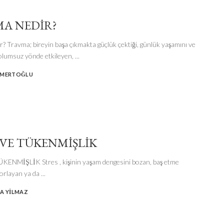
A NEDIR?
? Travma; bireyin başa çıkmakta güçlük çektiği, günlük yaşamını ve
i olumsuz yönde etkileyen,
...
 MERTOĞLU
 VE TÜKENMİŞLİK
KENMİŞLİK Stres , kişinin yaşam dengesini bozan, baş etme
zorlayan ya da
...
NA YILMAZ