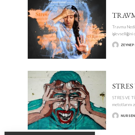
TRAVM
Travma Nedir
işlevselliğin
ZEYNEP
POSTED
BY
STRES
STRES VE TÜ
metotlarını 
NUR SE
POSTED
BY