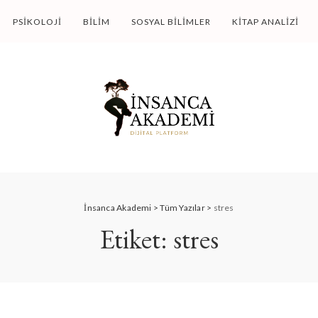
PSIKOLOJI
BILIM
SOSYAL BILIMLER
KITAP ANALIZI
İnsanca Akademi
>
Tüm Yazılar
>
stres
Etiket:
stres