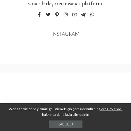
sanatı birleştiren insanca platform.
INSTAGRAM
Web sitemiz, deneyiminizi geliştirmek için çerezler kullanır.
Çerez Politikası
hakkında daha fazla bilgi edinin
KABUL ET