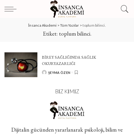
İnsanca Akademi
>
Tüm Yazılar
>
toplum bilinci.
Etiket:
toplum bilinci.
BIREY SAĞLIĞINDA SAĞLIK
OKURYAZARLIĞI
ŞEYMA ÖZEN
POSTED
BY
BIZ KIMIZ
Dijitalin gücünden yararlanarak psikoloji, bilim ve