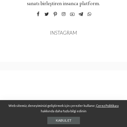
sanatı birleştiren insanca platform.
INSTAGRAM
Web sitemiz, deneyiminizi geliştirmek için çerezler kullanır.
Çerez Politikası
hakkında daha fazla bilgi edinin
KABUL ET