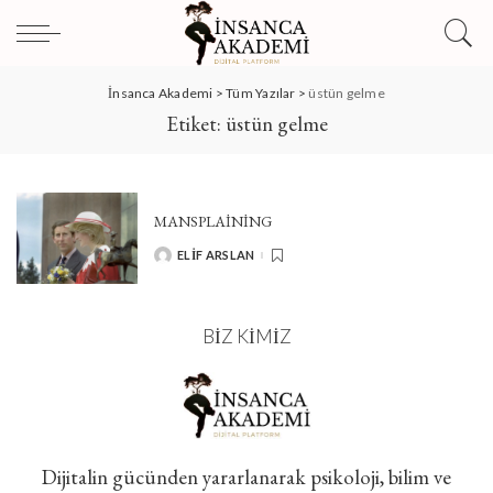
İnsanca Akademi
>
Tüm Yazılar
>
üstün gelme
Etiket:
üstün gelme
MANSPLAINING
ELIF ARSLAN
POSTED
BY
BIZ KIMIZ
Dijitalin gücünden yararlanarak psikoloji, bilim ve