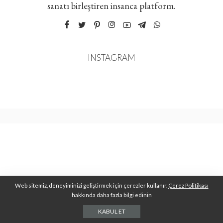
sanatı birleştiren insanca platform.
INSTAGRAM
Web sitemiz, deneyiminizi geliştirmek için çerezler kullanır.
Çerez Politikası
hakkında daha fazla bilgi edinin
KABUL ET