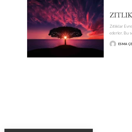
ZITLI
Zıtlıklar Evre
ederler. Bu 
ESMA Ç
POSTED
BY