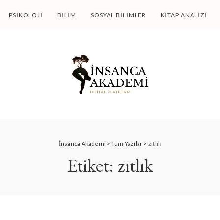
PSIKOLOJI
BILIM
SOSYAL BILIMLER
KITAP ANALIZI
İnsanca Akademi
>
Tüm Yazılar
>
zıtlık
Etiket:
zıtlık