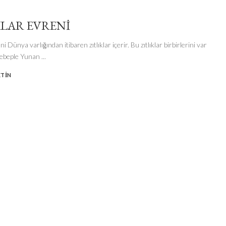
KLAR EVRENI
ni Dünya varlığından itibaren zıtlıklar içerir. Bu zıtlıklar birbirlerini var
sebeple Yunan
...
ETIN